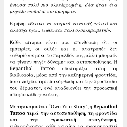
ένιωσα πολύ πιο ολοκληρωμένη, όλα ήταν ένα
μεγάλο ποσοστό πιο όμορφα
».
Ειρήνη: «
Έκανα το ιατρικό τατουάζ τελικά και
άλλαξα εγώ… νιώθω και πάλι ολοκληρωμένη!
».
Κάθε ιστορία είναι μια υπενθύμιση ότι οι
εμπειρίες, οι ουλές και οι ανατροπές δεν
καθορίζουν μόνο το παρελθόν μας, αλλά μπορούν
να γίνουν πηγές δύναμης και αυτοπεποίθησης. Η
Bepanthol Tattoo υποστηρίζει αυτή τη
διαδικασία, μέσα από την καθημερινή φροντίδα,
που ενισχύει την επανόρθωση και την προστασία
του δέρματος, ενώ αναδεικνύει την προσωπική
ιστορία κάθε γυναίκας.
Με την καμπάνια “Own Your Story”, η
Bepanthol
Tattoo τιμά την αυτοπεποίθηση, τη φροντίδα
και την προσωπική αναγέννηση
,
ενθαρρύνοντας κάθε γυναίκα να αφουγκραστεί