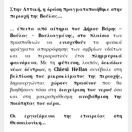
Στην Αττική, η δράση πραγματοποιήθηκε στην
περιοχή της Βούλας…
…
έπειτα από αίτημα του Δήμου Βάρης –
Βούλας – Βουλιαγμένης, στο πλαίσιο
των
προσπαθειών να
ενισχυθούν
τα φυσικά
φράγματα απορρόφησης των ομβρίων υδάτων
και να περιοριστούν έτσι
πλημμυρικά
φαινόμενα
. Με τη
φύτευση
, λοιπόν,
δεκάδων
νέων δέντρων
, η
Chiesi
Hellas
συνέβαλε στη
βελτίωση του μικροκλίματος της περιοχής,
δημιουργώντας
χώρους πρασίνου
που θα
βοηθήσουν τόσο στη
διαχείριση του νερού
όσο
και στη μακροπρόθεσμη
αναβάθμιση της
ποιότητας του αέρα.
Οι εργαζόμενοι της εταιρείας στη
Θεσσαλονίκη…