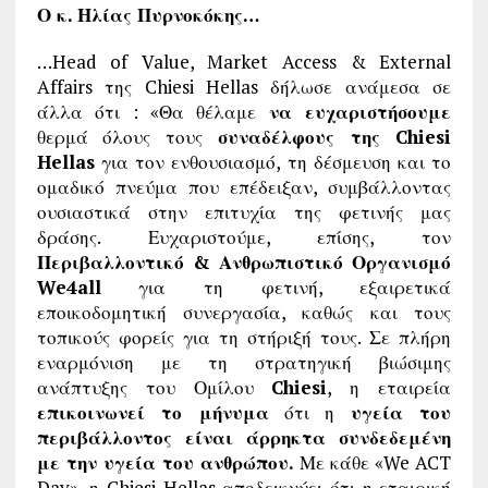
Ο κ. Ηλίας Πυρνοκόκης…
…Head of Value, Market Access & External
Affairs της Chiesi Hellas δήλωσε ανάμεσα σε
άλλα ότι : «Θα θέλαμε
να ευχαριστήσουμε
θερμά όλους τους
συναδέλφους της
Chiesi
Hellas
για τον ενθουσιασμό, τη δέσμευση και το
ομαδικό πνεύμα που επέδειξαν, συμβάλλοντας
ουσιαστικά στην επιτυχία της φετινής μας
δράσης. Ευχαριστούμε, επίσης, τον
Περιβαλλοντικό & Ανθρωπιστικό Οργανισμό
We
4
all
για τη φετινή, εξαιρετικά
εποικοδομητική συνεργασία, καθώς και τους
τοπικούς φορείς για τη στήριξή τους. Σε πλήρη
εναρμόνιση με τη στρατηγική βιώσιμης
ανάπτυξης του Ομίλου
Chiesi
, η εταιρεία
επικοινωνεί το μήνυμα
ότι η
υγεία του
περιβάλλοντος είναι άρρηκτα συνδεδεμένη
με την υγεία του ανθρώπου.
Με κάθε «We ACT
Day», η Chiesi Hellas αποδεικνύει ότι η εταιρική