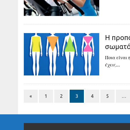
Η προπό
σωματό
Ποια είναι 
έχεις…
«
1
2
3
4
5
…