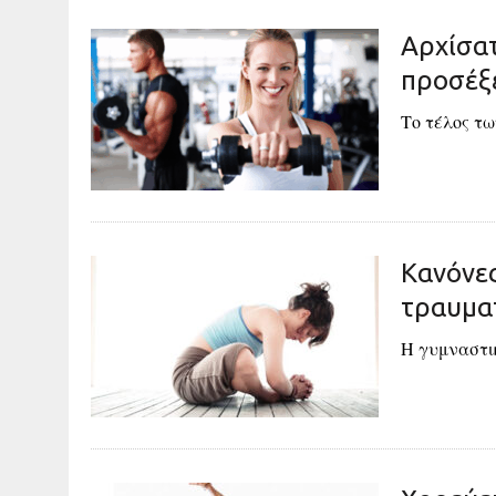
Αρχίσατ
προσέξ
Το τέλος τ
Κανόνε
τραυμα
Η γυμναστικ