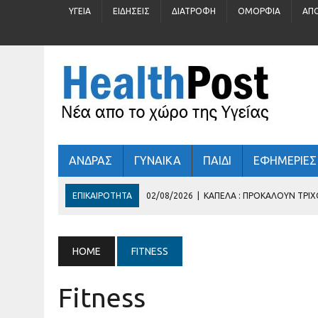
ΥΓΕΊΑ
ΕΙΔΉΣΕΙΣ
ΔΙΑΤΡΟΦΉ
ΟΜΟΡΦΙΆ
ΑΠ
ΑΝΔΡΑΣ
ΓΥΝΑΙΚΑ
ΠΑΙΔΙ
ΕΦΗΜΕΡΙΕΣ
ΕΠΙΚΑΙΡΌΤΗΤΑ
02/08/2026
|
ΚΑΠΈΛΑ : ΠΡΟΚΑΛΟΎΝ ΤΡΙ
31/07/2026
|
ΠΡΟΛΗΠΤΙΚΌΣ ΈΛΕΓΧΟΣ ΓΙΑ ΠΑΙΔΙΆ 5 – 16 Ε
30/07/2026
|
ΚΑΛΟΚΑΊΡΙ : ΚΡΎΒΕΙ ΆΡΑΓΕ ΚΙΝΔΎΝΟΥΣ ΓΙΑ ΤΗΝ
HOME
FITNESS
29/07/2026
|
ΤΊ ΓΥΑΛΙΆ ΗΛΊΟΥ ΦΟΡΆΤΕ;
Fitness
03/08/2026
|
ΕΛΛΗΝΙΚΉ ΚΑΡΔΙΟΛΟΓΙΚΉ ΕΤΑΙΡΕΊΑ