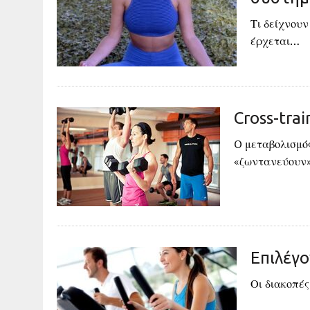
Τι δείχνου
έρχεται…
Cross-trai
O μεταβολισμός
«ζωντανεύουν
Επιλέγ
Οι διακοπές