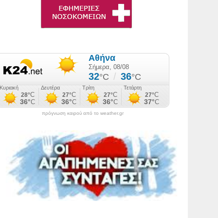
πρόγνωση καιρού από το weather.gr