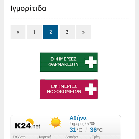
Ιγμορίτιδα
«
1
2
3
»