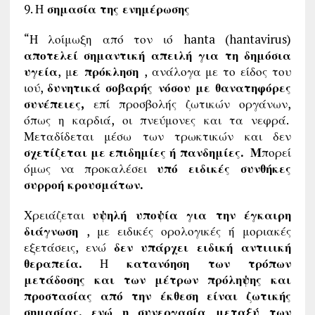
9. Η
σημασία της ενημέρωσης
“Η λοίμωξη από τον ιό hanta (hantavirus)
αποτελεί σημαντική απειλή για τη δημόσια
υγεία
, μ
ε πρόκληση
, ανάλογα με το είδος του
ιού,
δυνητικά σοβαρής νόσου με θανατηφόρες
συνέπειες,
επί προσβολής ζωτικών οργάνων,
όπως η καρδιά, οι πνεύμονες και τα νεφρά.
Μεταδίδεται μέσω των τρωκτικών και δεν
σχετίζεται με επιδημίες ή πανδημίες. Μ
πορεί
όμως να προκαλέσει
υπό ειδικές συνθήκες
συρροή κρουσμάτων.
Χρειάζεται
υψηλή υποψία για την έγκαιρη
διάγνωση
, με ειδικές ορολογικές ή μοριακές
εξετάσεις, ενώ
δεν υπάρχει ειδική
αντιιική
θεραπεία.
Η
κατανόηση των τρόπων
μετάδοσης και των μέτρων πρόληψης και
προστασίας από την έκθεση είναι ζωτικής
σημασίας, ενώ η συνεργασία μεταξύ των