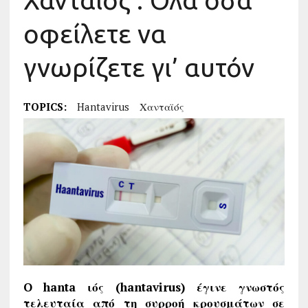
Χανταϊός : Όλα όσα
οφείλετε να
γνωρίζετε γι’ αυτόν
TOPICS:
Hantavirus
Χανταϊός
O
hanta
ιός (hantavirus) έγινε γνωστός
τελευταία από τη συρροή κρουσμάτων σε