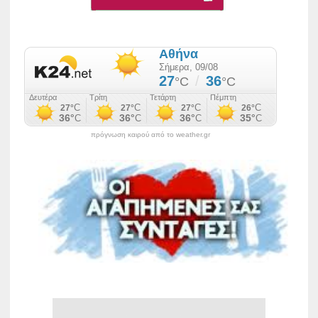
πρόγνωση καιρού από το weather.gr