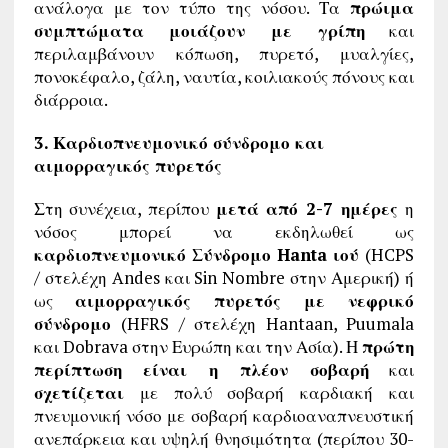
ανάλογα με τον τύπο της νόσου. Τα
πρώιμα
συμπτώματα μοιάζουν με γρίπη
και
περιλαμβάνουν κόπωση, πυρετό, μυαλγίες,
πονοκέφαλο, ζάλη, ναυτία, κοιλιακούς πόνους και
διάρροια.
3. Καρδιοπνευμονικό σύνδρομο και
αιμορραγικός πυρετός
Στη συνέχεια, περίπου
μετά από 2-7 ημέρες
η
νόσος μπορεί να εκδηλωθεί ως
καρδιοπνευμονικό Σύνδρομο
Hanta
ιού
(HCPS
/ στελέχη Andes και Sin Nombre στην Αμερική) ή
ως
αιμορραγικός πυρετός με νεφρικό
σύνδρομο
(HFRS / στελέχη Hantaan, Puumala
και Dobrava στην Ευρώπη και την Ασία). Η
πρώτη
περίπτωση είναι η πλέον σοβαρή
και
σχετίζεται
με πολύ σοβαρή καρδιακή και
πνευμονική νόσο με σοβαρή καρδιοαναπνευστική
ανεπάρκεια και υψηλή θνησιμότητα (περίπου 30-