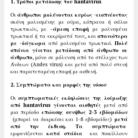
1. Τρόποι μετάδοσης του hantavirus
Οι
άνθρωποι μολύνονται κυρίως -εισπνέοντας
σκόνη μολυσμένης με ούρα, κόπρανα ή σάλιο
τρωκτικών, με –
άμεση επαφή
με μολυσμένα
τρωκτικά ή τα εκκρίματά τους, και
σπανιότερα
με -δάγκωμα
από μολυσμένο τρωκτικό.
Πολύ
σπάνια γίνεται μετάδοση από άνθρωπο σε
άνθρωπο
, μόνο σε μόλυνση από το στέλεχος των
Άνδεων (Andes virus) και μετά από πολύ στενή
και παρατεταμένη επαφή με ασθενή.
2. Συμπτώματα και μορφές της νόσου
Οι
συμπτωματικές εκδηλώσεις της λοίμωξης
από hantavirus γίνονται αισθητές
μετά από
μια περίοδο
επώασης συνήθως 2-3 εβδομάδων
(μπορεί να διαρκέσει και 1-8 εβδομάδες)
μετά
από την έκθεση. Τα συμπτώματα
εμφανίζονται
κατά στάδια
και ποικίλλουν