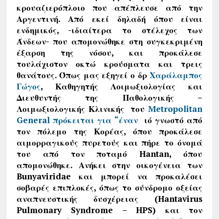
κρουαζιερόπλοιο που απέπλευσε από την
Αργεντινή. Από εκεί δηλαδή όπου είναι
ενδημικός, -ιδιαίτερα το στέλεχος των
Άνδεων- που απομονώθηκε στη συγκεκριμένη
έξαρση της νόσου, και προκάλεσε
τουλάχιστον οκτώ κρούσματα και τρεις
θανάτους. Όπως μας εξηγεί ο δρ
Χαράλαμπος
Γώγος
,
Καθηγητής Λοιμωξιολογίας και
Διευθυντής της Παθολογικής –
Λοιμωξιολογικής Κλινικής
του
Metropolitan
General πρόκειται για “έναν
ιό γνωστό από
τον πόλεμο της Κορέας, όπου προκάλεσε
αιμορραγικούς πυρετούς και πήρε το όνομά
του από τον ποταμό
Hantan,
όπου
απομονώθηκε. Ανήκει στην οικογένεια των
Bunyaviridae και μπορεί να προκαλέσει
σοβαρές επιπλοκές, όπως το σύνδρομο οξείας
αναπνευστικής δυσχέρειας (Hantavirus
Pulmonary Syndrome – HPS) και τον