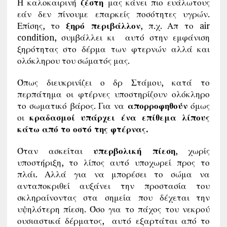
Η καλοκαιρινή
ζέστη
μας κάνει πιο ευάλωτους
εάν δεν πίνουμε επαρκείς ποσότητες υγρών.
Επίσης, το
ξηρό περιβάλλον
, π.χ. Απ το air
condition, συμβάλλει κι αυτό στην εμφάνιση
ξηρότητας στο δέρμα των φτερνών αλλά και
ολόκληρου του σώματός μας.
Όπως διευκρινίζει ο δρ Στάμου, κατά το
περπάτημα οι φτέρνες υποστηρίζουν ολόκληρο
το σωματικό βάρος. Για να
απορροφηθούν
όμως
οι
κραδασμοί υπάρχει ένα επίθεμα λίπους
κάτω από το οστό της φτέρνας.
Όταν ασκείται
υπερβολική πίεση
, χωρίς
υποστήριξη, το λίπος αυτό υποχωρεί προς το
πλάι. Αλλά για να μπορέσει το σώμα να
ανταποκριθεί αυξάνει την προστασία του
σκληραίνοντας στα σημεία που δέχεται την
υψηλότερη πίεση. Όσο για το πάχος του νεκρού
ουσιαστικά δέρματος, αυτό εξαρτάται από το