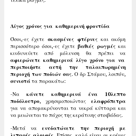
Λίγος χρόνος για καθημερινή φροντίδα
Όσοι,-ες έχετε
σκασμένες φτέρνες
και ακόμη
περισσότερο όσοι,-ες έχετε
βαθιές ρωγμές
και
κινδυνεύετε από μόλυνση θα πρέπει να
αφιερώνετε καθημερινά λίγο χρόνο για να
περιποιήστε αυτή την ταλαιπωρημένη
περιοχή των ποδιών σας
. Ο δρ Στάμου, λοιπόν,
συνιστά
τα παρακάτω:
-Να
κάνετε καθημερινά ένα 10λεπτο
ποδόλουτρο
, χρησιμοποιώντας
ελαφρόπετρα
για να απομακρύνονται τα νεκρά κύτταρα και
να μειώνεται το πάχος της κεράτινης στοιβάδας.
-Μετά να
ενυδατώνετε την περιοχή με
λιπαρές αλοιφές
. Επίσης, καλό είναι οι κρέμες