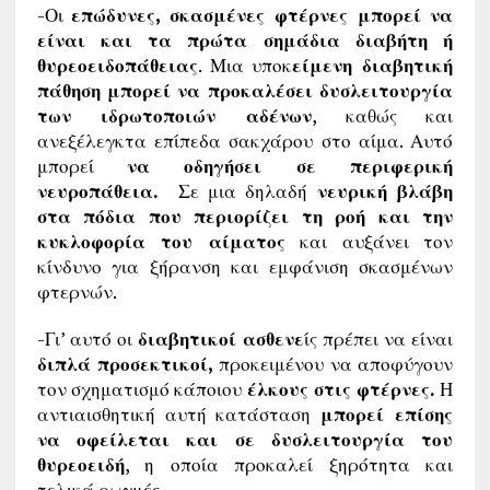
-Οι
επώδυνες, σκασμένες φτέρνες μπορεί να
είναι και τα πρώτα σημάδια διαβήτη ή
θυρεοειδοπάθειας
. Μια υποκ
είμενη διαβητική
πάθηση μπορεί να προκαλέσει δυσλειτουργία
των ιδρωτοποιών αδένων
, καθώς και
ανεξέλεγκτα επίπεδα σακχάρου στο αίμα. Αυτό
μπορεί
να οδηγήσει σε περιφερική
νευροπάθεια.
Σε μια δηλαδή
νευρική βλάβη
στα πόδια που περιορίζει τη ροή και την
κυκλοφορία του αίματος
και αυξάνει τον
κίνδυνο για ξήρανση και εμφάνιση σκασμένων
φτερνών.
-Γι’ αυτό οι
διαβητικοί ασθενε
ίς πρέπει να είναι
διπλά προσεκτικοί,
προκειμένου να αποφύγουν
τον σχηματισμό κάποιου
έλκους στις φτέρνες.
Η
αντιαισθητική αυτή κατάσταση
μπορεί επίσης
να οφείλεται και σε δυσλειτουργία του
θυρεοειδή
, η οποία προκαλεί ξηρότητα και
τελικά ρωγμές.