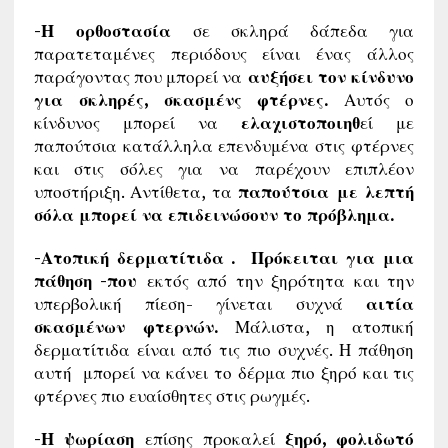
-Η ορθοστασία
σε σκληρά δάπεδα για
παρατεταμένες περιόδους είναι ένας άλλος
παράγοντας που μπορεί να
αυξήσει τον κίνδυνο
για σκληρές, σκασμένς φτέρνες.
Αυτός ο
κίνδυνος μπορεί να
ελαχιστοποιηθ
εί με
παπούτσια κατάλληλα επενδυμένα στις φτέρνες
και στις σόλες για να παρέχουν επιπλέον
υποστήριξη. Αντίθετα, τα
παπούτσια με λεπτή
σόλα μπορεί να επιδεινώσουν το πρόβλημα.
-Ατοπική δερματίτιδα . Πρόκειται για μια
πάθηση -που
εκτός από την ξηρότητα και την
υπερβολική πίεση- γίνεται συχνά
αιτία
σκασμένων φτερνών.
Μάλιστα, η ατοπική
δερματίτιδα είναι από τις πιο συχνές. Η πάθηση
αυτή μπορεί να κάνει το δέρμα πιο ξηρό και τις
φτέρνες πιο ευαίσθητες στις ρωγμές.
-Η ψωρίαση
επίσης προκαλεί
ξηρό, φολιδωτό