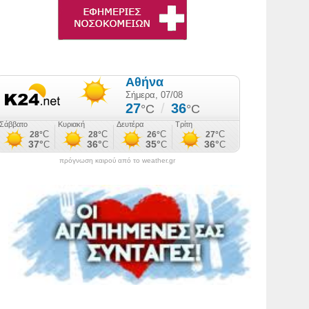
πρόγνωση καιρού από το weather.gr