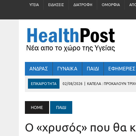
ΥΓΕΊΑ
ΕΙΔΉΣΕΙΣ
ΔΙΑΤΡΟΦΉ
ΟΜΟΡΦΙΆ
ΑΠ
ΑΝΔΡΑΣ
ΓΥΝΑΙΚΑ
ΠΑΙΔΙ
ΕΦΗΜΕΡΙΕΣ
ΕΠΙΚΑΙΡΌΤΗΤΑ
02/08/2026
|
ΚΑΠΈΛΑ : ΠΡΟΚΑΛΟΎΝ ΤΡΙ
31/07/2026
|
ΠΡΟΛΗΠΤΙΚΌΣ ΈΛΕΓΧΟΣ ΓΙΑ ΠΑΙΔΙΆ 5 – 16 Ε
30/07/2026
|
ΚΑΛΟΚΑΊΡΙ : ΚΡΎΒΕΙ ΆΡΑΓΕ ΚΙΝΔΎΝΟΥΣ ΓΙΑ ΤΗΝ
HOME
ΠΑΙΔΊ
29/07/2026
|
ΤΊ ΓΥΑΛΙΆ ΗΛΊΟΥ ΦΟΡΆΤΕ;
Ο «χρυσός» που θα 
03/08/2026
|
ΕΛΛΗΝΙΚΉ ΚΑΡΔΙΟΛΟΓΙΚΉ ΕΤΑΙΡΕΊΑ