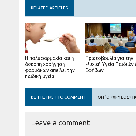
RELATED ARTICLES
Η πολυφαρμακία και η
Πρωτοβουλία για την
άσκοπη χορήγηση
Ψυχική Υγεία Παιδιών 
φαρμάκων απειλεί την
Εφήβων
παιδική υγεία
BE THE FIRST TO COMMENT
ON "Ο «ΧΡΥΣΌΣ» Π
Leave a comment