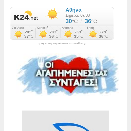
πρόγνωση καιρού από το weather.gr