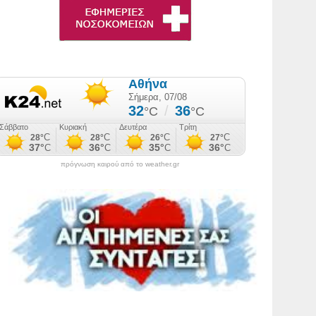
πρόγνωση καιρού από το weather.gr