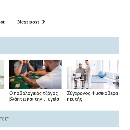
st
Next post
Ο παθολογικός τζόγος
Σύγχρονος Φυσικοθερα
βλάπτει και την… υγεία
πευτής
ΈΤΕΣ"