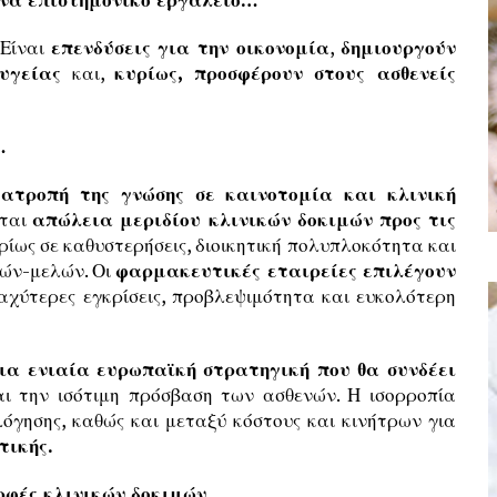
 Είναι
επενδύσεις για την οικονομία
,
δημιουργούν
υγείας
και,
κυρίως, προσφέρουν στους ασθενείς
…
ατροπή της γνώσης σε καινοτομία και κλινική
εται
απώλεια μεριδίου κλινικών δοκιμών προς τις
ρίως σε καθυστερήσεις, διοικητική πολυπλοκότητα και
ών-μελών. Οι
φαρμακευτικές εταιρείες επιλέγουν
αχύτερες εγκρίσεις, προβλεψιμότητα και ευκολότερη
α ενιαία ευρωπαϊκή στρατηγική που θα συνδέει
αι την ισότιμη πρόσβαση των ασθενών. Η ισορροπία
όγησης, καθώς και μεταξύ κόστους και κινήτρων για
τικής.
ορφές κλινικών δοκιμών…