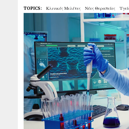
TOPICS:
Κλινικές Μελέτες
Νέες Θεραπείες
Υγεί