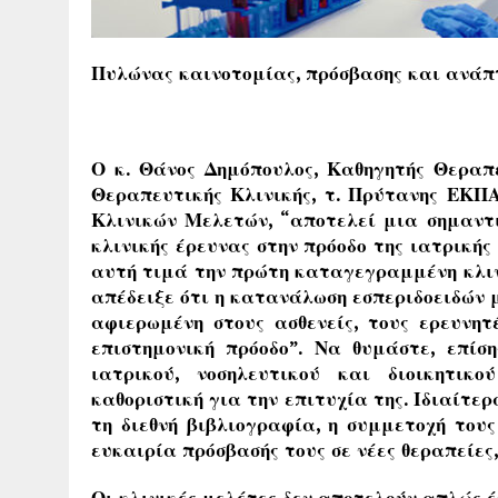
Πυλώνας καινοτομίας, πρόσβασης και ανά
Ο κ. Θάνος Δημόπουλος, Καθηγητής Θεραπε
Θεραπευτικής Κλινικής, τ. Πρύτανης ΕΚΠ
Κλινικών Μελετών, “αποτελεί μια σημαντ
κλινικής έρευνας στην πρόοδο της ιατρικής
αυτή τιμά την πρώτη καταγεγραμμένη κλινι
απέδειξε ότι η κατανάλωση εσπεριδοειδών 
αφιερωμένη στους ασθενείς, τους ερευνητέ
επιστημονική πρόοδο”. Να θυμάστε, επίσ
ιατρικού, νοσηλευτικού και διοικητικ
καθοριστική για την επιτυχία της. Ιδιαίτε
τη διεθνή βιβλιογραφία, η συμμετοχή τους
ευκαιρία πρόσβασής τους σε νέες θεραπείες
Οι κλινικές μελέτες δεν αποτελούν απλώς 