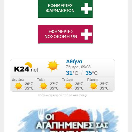
πρόγνωση καιρού από το weather.gr