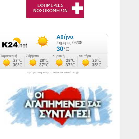
πρόγνωση καιρού από το weather.gr