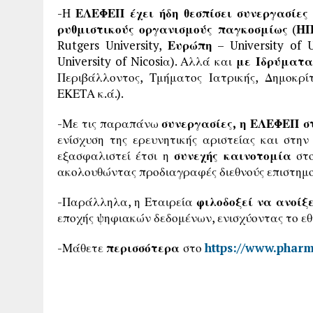
-Η
ΕΛΕΦΕΠ έχει ήδη θεσπίσει συνεργασίες
ρυθμιστικούς οργανισμούς παγκοσμίως
(
Η
Rutgers University,
Ευρώπη
– University of 
University of Nicosiα). Αλλά και
με Ιδρύματα
Περιβάλλοντος, Τμήματος Ιατρικής, Δημοκρ
ΕΚΕΤΑ κ.ά.).
-Με τις παραπάνω
συνεργασίες, η ΕΛΕΦΕΠ σ
ενίσχυση της ερευνητικής αριστείας και στην
εξασφαλιστεί έτσι η
συνεχής καινοτομία
στο
ακολουθώντας προδιαγραφές διεθνούς επιστημο
-Παράλληλα, η Εταιρεία
φιλοδοξεί να ανοίξ
εποχής ψηφιακών δεδομένων, ενισχύοντας το εθ
-Μάθετε
περισσότερα
στο
https://www.phar