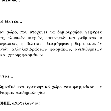
κό δίκτυο…
ον χώρο
, που
στοχεύει
να δημιουργήσει
γέφυρες
ς, κλινικών ιατρών, ερευνητών και ρυθμιστικών
ποφάσεων, η βέλτιστη
διαμόρφωση
θεραπευτικών
νών αλληλεπιδράσεων φαρμάκων, ανεπιθύμητων
 και χρήσης φαρμάκων.
ονται…
δημαϊκό και ερευνητικό χώρο του φαρμάκου,
με
 Φαρμακοεπιδημιολογίας.
ΕΦΕΠ, αποτελούν
οι: