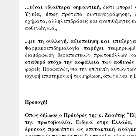
…είναι ιδιαίτερα σημαντική
, διότι μπορεί
Υγεία, όπως
πρότυπα συνταγογράφησης, δ
σχήματα, αλληλεπιδράσεις και ανεπιθύμητες 
ασθενών, κ.ά.,
..
.με τη συλλογή, αξιοποίηση και επεξεργ
Φαρμακοεπιδημιολογία
παρέχει
τεκμηριωμέ
διαμόρφωση θεραπευτικών πρωτοκόλλων και
σταθερό στόχο την ασφάλεια των ασθενών
φορείς. Προφανώς, για την επίτευξη αυτών τω
ισχυρή επιστημονική τεκμηρίωση, όπως είναι η
Προσοχή!
Όπως δήλωσε ο Πρόεδρός της κ. Ζαούτης “Ε
την πρωτοβουλία. Ειδικά στην Ελλάδα,
έρευνας προκύπτει ως επιτακτική ανάγκη
αρνητικές πρωτιές που διατηρεί η χώρα μας