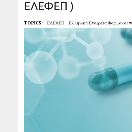
ΕΛΕΦΕΠ )
TOPICS:
ΕΛΕΦΕΠ
Ελληνική Εταιρεία Φαρμακοεπ