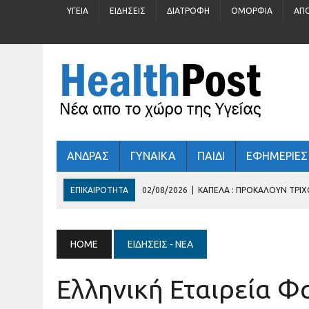
ΥΓΕΊΑ
ΕΙΔΉΣΕΙΣ
ΔΙΑΤΡΟΦΉ
ΟΜΟΡΦΙΆ
ΑΠ
ΑΝΔΡΑΣ
ΓΥΝΑΙΚΑ
ΠΑΙΔΙ
ΕΦΗΜΕΡΙΕΣ
ΕΠΙΚΑΙΡΌΤΗΤΑ
31/07/2026
|
ΠΡΟΛΗΠΤΙΚΌΣ ΈΛΕΓΧΟΣ ΓΙΑ 
30/07/2026
|
ΚΑΛΟΚΑΊΡΙ : ΚΡΎΒΕΙ ΆΡΑΓΕ ΚΙΝΔΎΝΟΥΣ ΓΙΑ ΤΗΝ
29/07/2026
|
ΤΊ ΓΥΑΛΙΆ ΗΛΊΟΥ ΦΟΡΆΤΕ;
HOME
ΕΙΔΉΣΕΙΣ - ΝΈΑ
03/08/2026
|
ΕΛΛΗΝΙΚΉ ΚΑΡΔΙΟΛΟΓΙΚΉ ΕΤΑΙΡΕΊΑ
Ελληνική Εταιρεία Φ
02/08/2026
|
ΚΑΠΈΛΑ : ΠΡΟΚΑΛΟΎΝ ΤΡΙΧΌΠΤΩΣΗ;