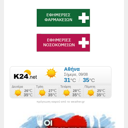
πρόγνωση καιρού από το weather.gr