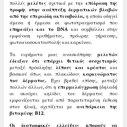
πολλές
μελέτες
σχετικά με την
επίδραση της
τροφής στην ανάπτυξη δερματικών βλαβών
από την υπεριώδη ακτινοβολία,
η οποία οδηγεί
άμεσα ή έμμεσα σε φωτοτραυματισμό που
επηρεάζει και το DNA
και συμβάλλει στην
εμφάνιση ερυθήματος, πρόωρης γήρανσης,
φωτοανοσοκαταστολής και καρκίνου.
Τα ευρήματα μιας ανασκόπησης
μελετών
έδειξαν ότι υπάρχει θετικός συσχετισμός
μεταξύ πρόσληψης
λίπους και κρέατος
και
βασικού όπως και πλακώδους
καρκινώματος
του δέρματος.
Έχει βρεθεί επίσης, μεταξύ
πολλών άλλων, ότι η
υπερμελάγχρωση
(δηλαδή
οι σκούρες κηλίδες του δέρματος που
εμφανίζονται μετά από παρατεταμένη έκθεση
στον ήλιο), σχετίζεται με
ανεπάρκεια της
βιταμίνης Β12
.
Οι διατροφικές ελλείψεις μπορούν να