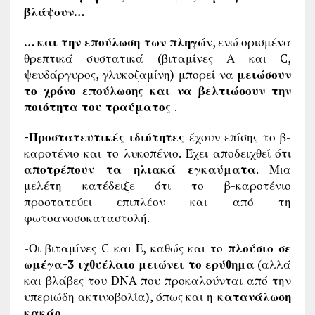
βλάψουν…
… και την επούλωση των πληγώ
ν, ενώ ορισμένα
θρεπτικά συστατικά (βιταμίνες Α και C,
ψευδάργυρος, γλυκοζαμίνη) μπορεί να
μειώσουν
το χρόνο επούλωσης και να βελτιώσουν την
ποιότητα του τραύματος
.
-Προστατευτικές ιδιότητες
έχουν επίσης το β-
καροτένιο και το λυκοπένιο. Έχει αποδειχθεί ότι
αποτρέπουν τα ηλιακά εγκαύματα
. Μια
μελέτη κατέδειξε ότι το β-καροτένιο
προστατεύει επιπλέον και από τη
φωτοανοσοκαταστολή.
-Οι βιταμίνες C και Ε, καθώς και το
πλούσιο σε
ωμέγα-3 ιχθυέλαιο μειώνει το ερύθημα
(αλλά
και βλάβες του DNA που προκαλούνται από την
υπεριώδη ακτινοβολία), όπως και η
κατανάλωση
κακάο.