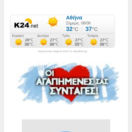
πρόγνωση καιρού από το weather.gr