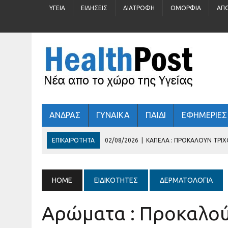
ΥΓΕΊΑ
ΕΙΔΉΣΕΙΣ
ΔΙΑΤΡΟΦΉ
ΟΜΟΡΦΙΆ
ΑΠ
ΑΝΔΡΑΣ
ΓΥΝΑΙΚΑ
ΠΑΙΔΙ
ΕΦΗΜΕΡΙΕΣ
ΕΠΙΚΑΙΡΌΤΗΤΑ
02/08/2026
|
ΚΑΠΈΛΑ : ΠΡΟΚΑΛΟΎΝ ΤΡΙ
31/07/2026
|
ΠΡΟΛΗΠΤΙΚΌΣ ΈΛΕΓΧΟΣ ΓΙΑ 
30/07/2026
|
ΚΑΛΟΚΑΊΡΙ : ΚΡΎΒΕΙ ΆΡΑΓΕ ΚΙΝΔΎΝΟΥΣ ΓΙΑ ΤΗΝ
HOME
ΕΙΔΙΚΟΤΗΤΕΣ
ΔΕΡΜΑΤΟΛΟΓΊΑ
29/07/2026
|
ΤΊ ΓΥΑΛΙΆ ΗΛΊΟΥ ΦΟΡΆΤΕ;
03/08/2026
|
ΕΛΛΗΝΙΚΉ ΚΑΡΔΙΟΛΟΓΙΚΉ ΕΤΑΙΡΕΊΑ
Αρώματα : Προκαλούν