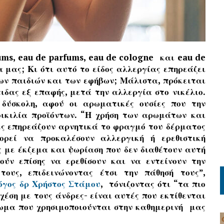
ums
,
eau
de
parfums
,
eau
de
cologne
και
eau
de
 μας; Κι ότι αυτό το είδος αλλεργίας επηρεάζει
ων παιδιών και των εφήβων; Μάλιστα, πρόκειται
ιδας εξ επαφής, μετά την αλλεργία στο νικέλιο.
 δύσκολη, αφού οι αρωματικές ουσίες που την
ικιλία προϊόντων. “Η χρήση των αρωμάτων και
ες επηρεάζουν αρνητικά το φραγμό του δέρματος
ρεί να προκαλέσουν αλλεργική ή ερεθιστική
ς με έκζεμα και ψωρίαση που δεν διαθέτουν αυτή
ύν επίσης να ερεθίσουν και να εντείνουν την
ους, επιδεινώνοντας έτσι την πάθησή τους”,
όγος δρ Χρήστος Στάμου
,
τόνιζοντας ότι “τα πιο
χέση με τους άνδρες- είναι αυτές που εκτίθενται
ωμα που χρησιμοποιούνται στην καθημερινή μας