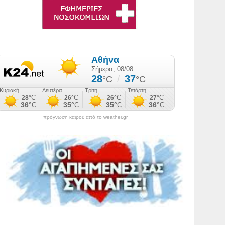
πρόγνωση καιρού από το weather.gr