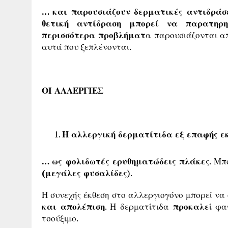
… και παρουσιάζουν δερματικές αντιδράσ
θετική αντίδραση μπορεί να παρατηρη
περισσότερα προβλήματ
α παρουσιάζονται 
αυτά που ξεπλένονται.
ΟΙ ΑΛΛΕΡΓΙΕΣ
Η αλλεργική δερματίτιδα εξ επαφής 
… ως φολιδωτές ερυθηματώδεις πλάκε
ς. Μπ
(μεγάλες φυσαλίδες
).
Η συνεχής έκθεση στο αλλεργιογόνο μπορεί να
και απολέπιση
. Η δερματίτιδα
προκαλε
ί φα
τσούξιμο.