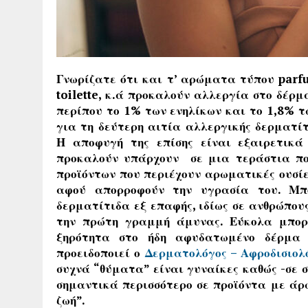
Γνωρίζατε ότι και τ’ αρώματα τύπου
parf
toilette,
κ.ά προκαλούν αλλεργία στο δέρμα
περίπου το 1% των ενηλίκων και το 1,8% τ
για τη δεύτερη αιτία αλλεργικής δερματίτ
Η αποφυγή της επίσης είναι εξαιρετικά
προκαλούν υπάρχουν σε μια τεράστια πο
προϊόντων που περιέχουν αρωματικές ουσί
αφού απορροφούν την υγρασία του. Μπο
δερματίτιδα εξ επαφής, ιδίως σε ανθρώπου
την πρώτη γραμμή άμυνας. Εύκολα μπορο
ξηρότητα στο ήδη αφυδατωμένο δέρμα τ
προειδοποιεί ο
Δερματολόγος –
Αφροδισιολ
συχνά “θύματα” είναι γυναίκες καθώς -σε σ
σημαντικά περισσότερο σε προϊόντα με άρ
ζωή”.