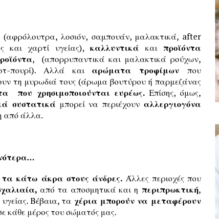
(αφρόλουτρα, λοσιόν, σαμπουάν, μαλακτικά, after
ες και χαρτί υγείας),
καλλυντικά
και
προϊόντα
ροϊόντα
, (απορρυπαντικά και μαλακτικά ρούχων,
ποτ-πουρί). Αλλά και
αρώματα τροφίμων
που
ύουν τη μυρωδιά τους (άρωμα βουτύρου ή παρμεζάνας
α που χρησιμοποιούνται ευρέως.
Επίσης, όμως,
κά συστατικά
μπορεί να περιέχουν
αλλεργιογόνα
η από άλλα.
χνότερα…
ι τα κάτω άκρα στους άνδρες.
Άλλες περιοχές που
χαλιαία,
από τα αποσμητικά και η
περιπρωκτική
,
υγείας. Βέβαια, τα
χέρια μπορούν να μεταφέρουν
ε κάθε μέρος του σώματός μας.