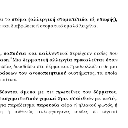
ει το
στόμα (αλλεργική στοματίτιδα εξ επαφής),
ς και διαβρώσεις ή στοματικό ομαλό λειχήνα.
, σαπούνια και καλλυντικά
περιέχουν ουσίες που
ραση
. “Μια
δερματική αλλεργία προκαλείται όταν
σίας διεισδύσει στο δέρμα και προσκολλάται σε μια
δράσεων του ανοσοποιητικού
συστήματος, τα οποία
ωμάτων.
δέονται άμεσα με τις πρωτεΐνες του δέρματος
,
τασχηματιστούν χημικά πριν συνδεθούν με αυτέ
ς.
 για παράδειγμα
παρουσία
αέρα ή ηλιακού φωτός, ή
 ή ασθενώς αλλεργιογόνες ουσίες σε ισχυρά