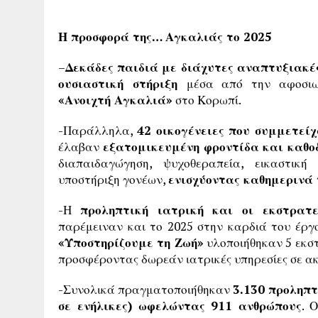
Η προσφορά της… Αγκαλιάς το 2025
–
Δεκάδες παιδιά με διάχυτες αναπτυξιακές
ουσιαστική στήριξη
μέσα από την αφοσι
«Ανοιχτή Αγκαλιά»
στο Κορωπί.
-Παράλληλα,
42 οικογένειες που συμμετε
έλαβαν
εξατομικευμένη φροντίδα και καθο
διαπαιδαγώγηση, ψυχοθεραπεία, εικαστική
υποστήριξη γονέων,
ενισχύοντας καθημερινά 
-Η
προληπτική ιατρική και οι εκστρατ
παρέμειναν και το 2025 στην καρδιά του έρ
«Υποστηρίζουμε τη Ζωή»
υλοποιήθηκαν 5 εκσ
προσφέροντας δωρεάν ιατρικές υπηρεσίες σε ακρ
-Συνολικά πραγματοποιήθηκαν
3.130 προληπτ
σε ενήλικες) ωφελώντας 911 ανθρώπους
. 