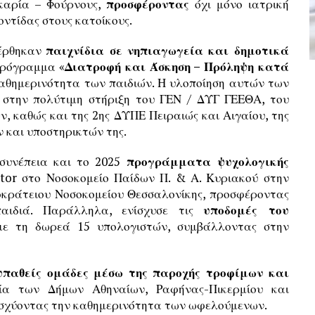
καρία – Φούρνους,
προσφέροντας
όχι μόνο ιατρική
ντίδας στους κατοίκους.
φέρθηκαν
παιχνίδια σε νηπιαγωγεία και δημοτικά
 πρόγραμμα «
Διατροφή και Άσκηση – Πρόληψη κατά
 καθημερινότητα των παιδιών. Η υλοποίηση αυτών των
στην πολύτιμη στήριξη του ΓΕΝ / ΔΥΓ ΓΕΕΘΑ, του
, καθώς και της 2ης ΔΥΠΕ Πειραιώς και Αιγαίου, της
 και υποστηρικτών της.
 συνέπεια και το 2025
προγράμματα ψυχολογικής
tor στο Νοσοκομείο Παίδων Π. & Α. Κυριακού στην
ποκράτειου Νοσοκομείου Θεσσαλονίκης, προσφέροντας
αιδιά. Παράλληλα, ενίσχυσε τις
υποδομές του
ε τη δωρεά 15 υπολογιστών, συμβάλλοντας στην
ευπαθείς ομάδες μέσω της παροχής τροφίμων και
ία των Δήμων Αθηναίων, Ραφήνας-Πικερμίου και
ισχύοντας την καθημερινότητα των ωφελούμενων.