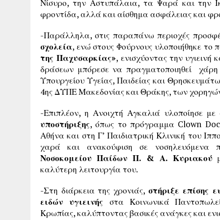
Νίσυρο, την Αστυπάλαια, τα Ψαρά και την Ι
φροντίδα, αλλά και αίσθημα ασφάλειας και φρο
-Παράλληλα, στις παραπάνω περιοχές προσ
σχολεία
, ενώ στους Φούρνους υλοποιήθηκε το
της Παχυσαρκίας»
, ενισχύοντας την υγιεινή
δράσεων μπόρεσε να πραγματοποιηθεί χάρη 
Υπουργείου Υγείας, Παιδείας και Θρησκευμάτων
4ης ΔΥΠΕ Μακεδονίας και Θράκης, των χορηγών
-Επιπλέον, η Ανοιχτή Αγκαλιά υλοποίησε με
υποστήριξης
, όπως το πρόγραμμα Clown Doc
Αθήνα και στη Γ’ Παιδιατρική Κλινική του Ιπ
χαρά και ανακούφιση σε νοσηλευόμενα π
Νοσοκομείου
Παίδων Π. & Α. Κυριακού
μ
καλύτερη λειτουργία του.
-Στη διάρκεια της χρονιάς,
στήριξε επίσης 
ειδών υγιεινής
στα Κοινωνικά Παντοπωλε
Κρωπίας, καλύπτοντας βασικές ανάγκες και εν