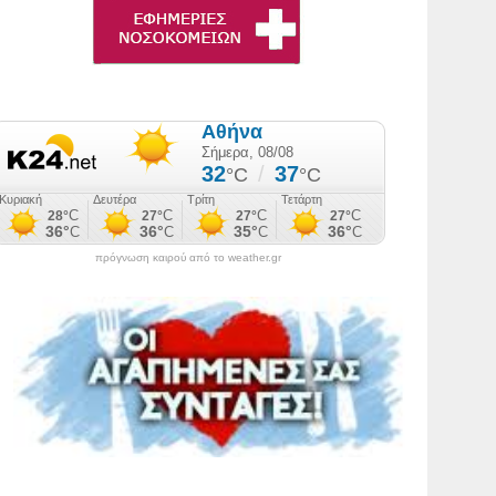
πρόγνωση καιρού από το weather.gr