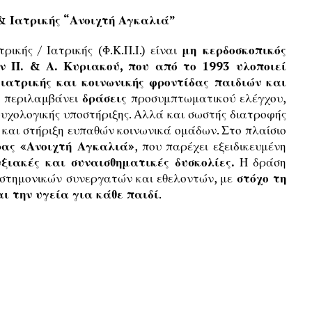
& Ιατρικής “Ανοιχτή Αγκαλιά”
ικής / Ιατρικής (Φ.Κ.Π.Ι.) είναι
μη κερδοσκοπικός
ν Π. & Α. Κυριακού, που από το 1993 υλοποιεί
ατρικής και κοινωνικής φροντίδας παιδιών και
ης περιλαμβάνει
δράσεις
προσυμπτωματικού ελέγχου,
υχολογικής υποστήριξης. Αλλά και σωστής διατροφής
 και στήριξη ευπαθών κοινωνικά ομάδων. Στο πλαίσιο
ας «Ανοιχτή Αγκαλιά»
, που παρέχει εξειδικευμένη
ξιακές και συναισθηματικές δυσκολίες.
Η δράση
στημονικών συνεργατών και εθελοντών, με
στόχο τη
ι την υγεία για κάθε παιδί
.