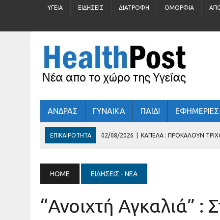
ΥΓΕΊΑ
ΕΙΔΉΣΕΙΣ
ΔΙΑΤΡΟΦΉ
ΟΜΟΡΦΙΆ
ΑΠ
ΑΝΔΡΑΣ
ΓΥΝΑΙΚΑ
ΠΑΙΔΙ
ΕΦΗΜΕΡΙΕΣ
ΕΠΙΚΑΙΡΌΤΗΤΑ
02/08/2026
|
ΚΑΠΈΛΑ : ΠΡΟΚΑΛΟΎΝ ΤΡΙ
31/07/2026
|
ΠΡΟΛΗΠΤΙΚΌΣ ΈΛΕΓΧΟΣ ΓΙΑ ΠΑΙΔΙΆ 5 – 16 Ε
30/07/2026
|
ΚΑΛΟΚΑΊΡΙ : ΚΡΎΒΕΙ ΆΡΑΓΕ ΚΙΝΔΎΝΟΥΣ ΓΙΑ ΤΗΝ
HOME
ΕΙΔΉΣΕΙΣ - ΝΈΑ
29/07/2026
|
ΤΊ ΓΥΑΛΙΆ ΗΛΊΟΥ ΦΟΡΆΤΕ;
“Ανοιχτή Αγκαλιά” : 
03/08/2026
|
ΕΛΛΗΝΙΚΉ ΚΑΡΔΙΟΛΟΓΙΚΉ ΕΤΑΙΡΕΊΑ