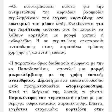
-«Οι ενδοτυμπανικές ενέσεις για την
αντιμετώπιση της αιφνίδιας βαρηκοΐας
περιλαμβάνουν την
έγχυση κορτιζόνης στο
εσωτερικό του μέσου ωτός
.
Ενδείκνυται για
την περίπτωση ασθενών
που δε μπορούν να
λάβουν κορτιζόνη με μορφή χαπιού ή
ενδοφλέβια. Ή σε περιπτώσεις ανεπαρκούς
ανταπόκρισης στους παραπάνω τρόπους
χορήγησης”, απαντά η ειδικός.
-Η παραπάνω όμως διαδικασία σύμφωνα με την
κα Παπαδοπούλου, αποτελεί μια
μορφή
μικροεπέμβασης με τη χρήση τοπικής
αναισθησίας. Δηλαδή μ
ε ένα ειδικό ενδοσκόπιο
ωτός πραγματοποιείται
ωτομικροσκόπηση.
Κατά τη διάρκειά της, λοιπόν, τι γίνετα;
Παρακέντηση του τυμπανικού υμένα
με μια
σύριγγα οσφυονωτιαίας παρακέντησης. Έπειτα,
εγχύεται
στοχευμένα
κορτιζόνη στην