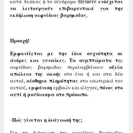
κατά πλάκας ή το σύνδρομο Meniere
ενδέχεται
να λειτουργούν επιβαρυντικά για την
εκδήλωση αιφνίδιας βαρηκοΐας
.
Πρσοχή!
Εμφανίζεται με την ίδια συχνότητα σε
άνδρες και γυναίκες. Τα συμπτώματα τ
ης
αιφνίδιας βαρηκοΐας περιλαμβάνουν
οξεία
απώλεια της ακοής
στο ένα ή και στα δύο
αυτιά,
αίσθημα πληρότητας
στο εσωτερικό του
αυτιού,
εμφάνιση
εμβοών και ιλίγγου,
πόνος στο
αυτί ή μούδιασμα στο πρόσωπο.
-Πώς γίνεται η διάγνωσή της;
Για τη διάγνωση της αιφνίδιας βαρηκοΐας