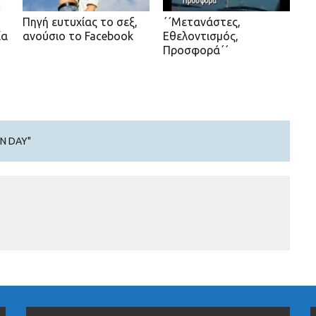
α
Πηγή ευτυχίας το σεξ,
΄΄Μετανάστες,
ία
ανούσιο το Facebook
Εθελοντισμός,
Προσφορά΄΄
N DAY"