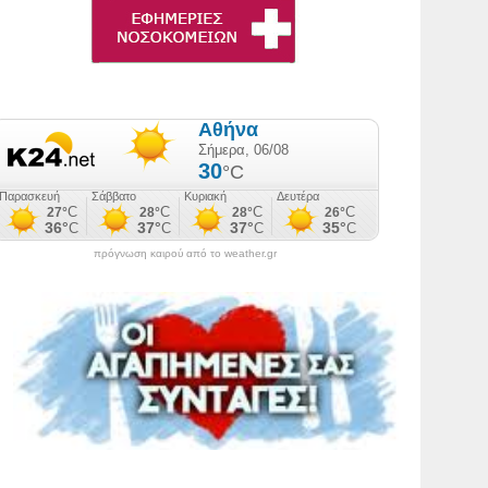
πρόγνωση καιρού από το weather.gr