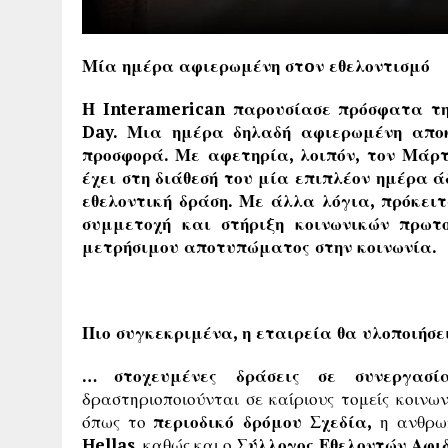
Μία ημέρα αφιερωμένη στ
o
ν εθελοντισμό
Η Interamerican παρουσίασε πρόσφατα τ
Day. Μια ημέρα δηλαδή αφιερωμένη αποκ
προσφορά. Με αφετηρία, λοιπόν, τον Μάρτ
έχει στη διάθεσή του μία επιπλέον ημέρα ά
εθελοντική δράση. Με άλλα λόγια, πρόκει
συμμετοχή και στήριξη κοινωνικών πρωτο
μετρήσιμου αποτυπώματος στην κοινωνία.
Πιο συγκεκριμένα, η εταιρεία θα υλοποιήσ
… στοχευμένες δράσεις σε συνεργασί
δραστηριοποιούνται σε καίριους τομείς κοινω
όπως το
περιοδικό δρόμου Σχεδία,
η ανθρω
Hellas
, καθώς και ο
Σύλλογος Εθελοντών Αφι