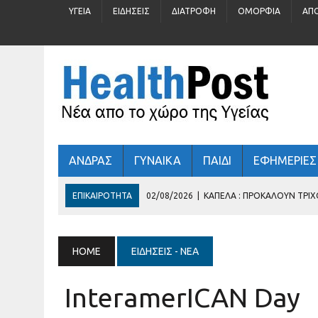
ΥΓΕΊΑ
ΕΙΔΉΣΕΙΣ
ΔΙΑΤΡΟΦΉ
ΟΜΟΡΦΙΆ
ΑΠ
ΑΝΔΡΑΣ
ΓΥΝΑΙΚΑ
ΠΑΙΔΙ
ΕΦΗΜΕΡΙΕΣ
ΕΠΙΚΑΙΡΌΤΗΤΑ
02/08/2026
|
ΚΑΠΈΛΑ : ΠΡΟΚΑΛΟΎΝ ΤΡΙ
31/07/2026
|
ΠΡΟΛΗΠΤΙΚΌΣ ΈΛΕΓΧΟΣ ΓΙΑ 
30/07/2026
|
ΚΑΛΟΚΑΊΡΙ : ΚΡΎΒΕΙ ΆΡΑΓΕ ΚΙΝΔΎΝΟΥΣ ΓΙΑ ΤΗΝ
HOME
ΕΙΔΉΣΕΙΣ - ΝΈΑ
29/07/2026
|
ΤΊ ΓΥΑΛΙΆ ΗΛΊΟΥ ΦΟΡΆΤΕ;
03/08/2026
|
ΕΛΛΗΝΙΚΉ ΚΑΡΔΙΟΛΟΓΙΚΉ ΕΤΑΙΡΕΊΑ
InteramerICAN Day