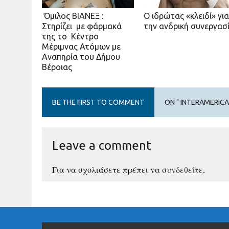
Όμιλος ΒΙΑΝΕΞ :
Ο ιδρώτας «κλειδί» γι
Στηρίζει με φάρμακά
την ανδρική συνεργασ
της το Κέντρο
Μέριμνας Ατόμων με
Αναπηρία του Δήμου
Βέροιας
BE THE FIRST TO COMMENT
ON " INTERAMERICA
Leave a comment
Για να σχολιάσετε πρέπει να
συνδεθείτε
.