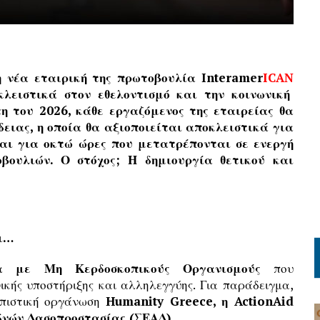
η νέα εταιρική της πρωτοβουλία
Interamer
ICAN
λειστικά στον εθελοντισμό και την κοινωνική
η του 2026, κάθε εργαζόμενος της εταιρείας θα
δειας, η οποία θα αξιοποιείται αποκλειστικά για
ται για οκτώ ώρες που μετατρέπονται σε ενεργή
βουλιών. Ο στόχος; Η δημιουργία θετικού και
ει…
α με Μη Κερδοσκοπικούς Οργανισμούς
που
νικής υποστήριξης και αλληλεγγύης. Για παράδειγμα,
πιστική οργάνωση
Humanity Greece, η ActionAid
δνών Δασοπροστασίας (ΣΕΑΔ)
.