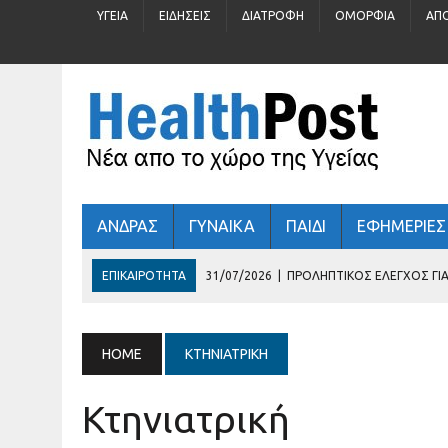
ΥΓΕΊΑ
ΕΙΔΉΣΕΙΣ
ΔΙΑΤΡΟΦΉ
ΟΜΟΡΦΙΆ
ΑΠ
ΑΝΔΡΑΣ
ΓΥΝΑΙΚΑ
ΠΑΙΔΙ
ΕΦΗΜΕΡΙΕΣ
ΕΠΙΚΑΙΡΌΤΗΤΑ
31/07/2026
|
ΠΡΟΛΗΠΤΙΚΌΣ ΈΛΕΓΧΟΣ ΓΙΑ 
30/07/2026
|
ΚΑΛΟΚΑΊΡΙ : ΚΡΎΒΕΙ ΆΡΑΓΕ ΚΙΝΔΎΝΟΥΣ ΓΙΑ ΤΗΝ
29/07/2026
|
ΤΊ ΓΥΑΛΙΆ ΗΛΊΟΥ ΦΟΡΆΤΕ;
HOME
ΚΤΗΝΙΑΤΡΙΚΉ
03/08/2026
|
ΕΛΛΗΝΙΚΉ ΚΑΡΔΙΟΛΟΓΙΚΉ ΕΤΑΙΡΕΊΑ
Κτηνιατρική
02/08/2026
|
ΚΑΠΈΛΑ : ΠΡΟΚΑΛΟΎΝ ΤΡΙΧΌΠΤΩΣΗ;