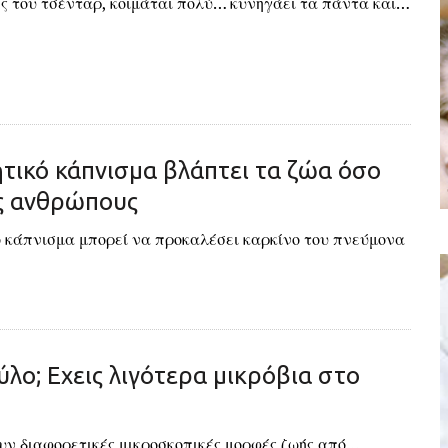
ης του τσένταρ, κοιμάται πολύ… κυνηγάει τα πάντα και…
τικό κάπνισμα βλάπτει τα ζώα όσο
υς ανθρώπους
ό κάπνισμα μπορεί να προκαλέσει καρκίνο του πνεύμονα
ύλο; Εχεις λιγότερα μικρόβια στο
ουν διαφορετικές μικροσκοπικές μορφές ζωής από…