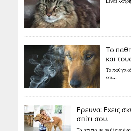
Είναι λάτρ
Το παθη
και το
Το παθητικ
και…
Eρευνα: Εχεις σκ
σπίτι σου.
Τα σπίτια με σκύλους έχ