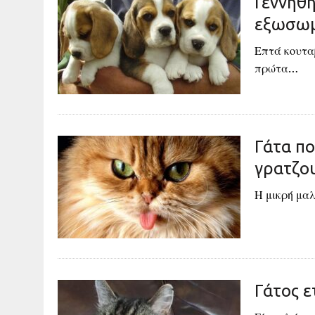
Γεννήθη
εξωσωμ
Επτά κουτα
πρώτα…
Γάτα πο
γρατζο
Η μικρή μαλ
Γάτος ε