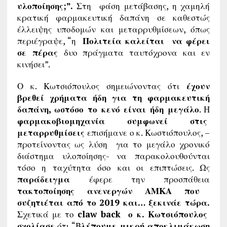
υλοποίησης;”.
Στη φάση μετάβασης, η χαμηλή
κρατική φαρμακευτική δαπάνη σε καθεστώς
έλλειψης υποδομών και μεταρρυθμίσεων, όπως
περιέγραψε, “η
Πολιτεία καλείται να φέρει
σε πέρας
δυο πράγματα ταυτόχρονα και εν
κινήσει”.
Ο κ. Κωτσιόπουλος σημειώνοντας ότι
έχουν
βρεθεί χρήματα ήδη για τη φαρμακευτική
δαπάνη, ωστόσο το κενό είναι ήδη μεγάλο
. Η
φαρμακοβιομηχανία συμφωνεί στις
μεταρρυθμίσεις
επισήμανε ο κ. Κωστιόπουλος, –
προτείνοντας ως λύση για το μεγάλο χρονικό
διάστημα υλοποίησης- να παρακολουθούνται
τόσο η ταχύτητα όσο και οι επιπτώσεις. Ως
παράδειγμα
έφερε την προσπάθεια
τακτοποίησης ανενεργών ΑΜΚΑ που
συζητιέται από το 2019 και… ξεκινάε τώρα.
Σχετικά με το
claw back ο κ. Κωτσιόπουλος
σχολίασε
ότι “Β
λέπουμε μικρή αποκλιμάκωση