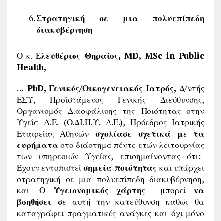
Στρατηγική σε μια πολυεπίπεδη
διακυβέρνηση
Ο κ.
Ελευθέριος Θηραίος,
MD, MSc in Public
Health,
…
PhD, Γενικός/Οικογενειακός Ιατρός,
Δ/ντής
ΕΣΥ, Προϊστάμενος Γενικής Διεύθυνσης,
Οργανισμός Διασφάλισης της Ποιότητας στην
Υγεία Α.Ε. (Ο.ΔΙ.Π.Υ. Α.Ε.), Πρόεδρος Ιατρικής
Εταιρείας Αθηνών
σχολίασε σχετικά με τα
ευρήματα
στο διάστημα πέντε ετών λειτουργίας
των υπηρεσιών Υγείας, επισημαίνοντας ότι:-
Έχουν εντοπιστεί
σημεία ποιότητας
και υπάρχει
στρατηγική σε μια πολυεπίπεδη διακυβέρνηση,
και -Ο
Υγειονομικός χάρτης
μπορεί
να
βοηθήσει σ
ε αυτή την κατεύθυνση καθώς θα
καταγράφει πραγματικές ανάγκες και όχι μόνο