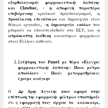
εξορθολογισμός φαρμακευτικής δαπάνης
και Clawbac, – η αποφυγή παραπέρα
επιβάρυνσης
κρατικού προϋπολογισμού, -η
προσέλκυση επενδύσεων
και δημιουργία νέων
θέσεων εργασίας, –
η δημιουργία εσόδων
που
μπορούν να επανεπενδυθούν στο ΕΣΥ, και -η
απρόσκοπτη διάθεση
καινοτόμων φαρμάκων
στους Έλληνες ασθενείς.
Συζήτηση του Panel με θέμα «Έλεγχος
φαρμακευτικής δαπάνης: Ποια μέτρα
αποδίδουν – Ποιές μεταρρυθμίσεις
έχουμε ανάγκη»
Ο
Δρ Άρης Αγγελής όσον αφορά στην
επίπτωση της εφαρμογής φίλτρων υποστήριξε
ότι η
εφαρμογή τους άρχισε το καλοκαίρι,
άρα η επίπτωση που καταγράφεται αφορά μόνο