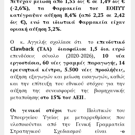
πέτυχαν μείωση από 1,53 δις € σε 1,49 δις €
(-2,6%), τα Φαρμακεία του ΕΟΠΥΥ
κατέγραψαν αύξηση 8,4% (από 2,23 σε 2,42
δις €), ενώ τα ιδιωτικά Φαρμακεία είχαν
οριακή αύξηση 3,2%.
Ο κ. Αγγελής σχολίασε ότι το
επενδυτικό
Clawback (ΤΑΑ) διασφάλισε 1,5 δισ. ευρώ
επενδύσεις σύνολο (2020-2026),
10 νέα
εργοστάσια, 60 νέες γραμμές παραγωγής, 14
ερευνητικά κέντρα, 5.500 νέες προσλήψεις,
αύξηση εξαγωγών και μείωση εισαγωγών, καθώς
και την επίτευξη του εθνικού στόχου για την
αύξηση της συνεισφοράς της βιομηχανικής
μεταποίησης
στο 15% του ΑΕΠ
.
Οι γενικοί στόχοι
των Πολιτικών του
Υπουργείου Υγείας με μεταρρυθμίσεις που
υλοποιούνται από την Γενική Γραμματεία
Στρατηγικού Σχεδιασμού είναι
-ο