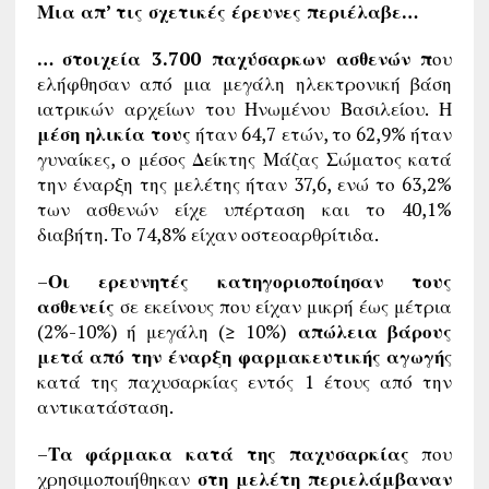
Μια απ’ τις σχετικές έρευνες περιέλαβε…
… στοιχεία 3.700 παχύσαρκων ασθενών π
ου
ελήφθησαν από μια μεγάλη ηλεκτρονική βάση
ιατρικών αρχείων του Ηνωμένου Βασιλείου. Η
μέση ηλικία τους
ήταν 64,7 ετών, το 62,9% ήταν
γυναίκες, ο μέσος Δείκτης Μάζας Σώματος κατά
την έναρξη της μελέτης ήταν 37,6, ενώ το 63,2%
των ασθενών είχε υπέρταση και το 40,1%
διαβήτη. Το 74,8% είχαν οστεοαρθρίτιδα.
–
Οι ερευνητές κατηγοριοποίησαν τους
ασθενείς
σε εκείνους που είχαν μικρή έως μέτρια
(2%-10%) ή μεγάλη (≥ 10%)
απώλεια βάρους
μετά από την έναρξη φαρμακευτικής αγωγή
ς
κατά της παχυσαρκίας εντός 1 έτους από την
αντικατάσταση.
–
Τα φάρμακα κατά της παχυσαρκίας
που
χρησιμοποιήθηκαν
στη μελέτη περιελάμβαναν