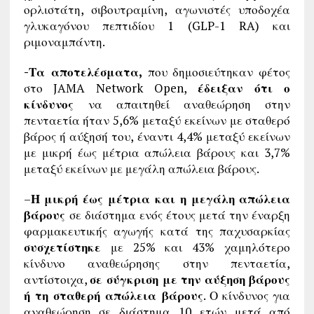
ορλιστάτη, σιβουτραμίνη, αγωνιστές υποδοχέα
γλυκαγόνου πεπτιδίου 1 (GLP-1 RA) και
ριμοναμπάντη.
-Τα αποτελέσματα,
που δημοσιεύτηκαν φέτος
στο JAMA Network Open,
έδειξαν ότι ο
κίνδυνος
να απαιτηθεί αναθεώρηση στην
πενταετία ήταν 5,6% μεταξύ εκείνων με σταθερό
βάρος ή αύξησή του, έναντι 4,4% μεταξύ εκείνων
με μικρή έως μέτρια απώλεια βάρους και 3,7%
μεταξύ εκείνων με μεγάλη απώλεια βάρους.
–
Η μικρή έως μέτρια και η μεγάλη απώλεια
βάρους
σε διάστημα ενός έτους μετά την έναρξη
φαρμακευτικής αγωγής κατά της παχυσαρκίας
συσχετίστηκε
με 25% και 43% χαμηλότερο
κίνδυνο αναθεώρησης στην πενταετία,
αντίστοιχα,
σε σύγκριση με την αύξηση βάρους
ή τη σταθερή απώλεια βάρους
. Ο κίνδυνος για
αναθεώρηση σε διάστημα 10 ετών μετά από