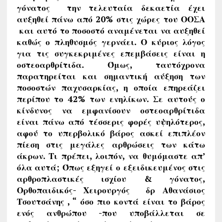
γόνατος την τελευταία δεκαετία έχει
αυξηθεί πάνω από 20% στις χώρες του ΟΟΣΑ
και αυτό το
ποσοστό αναμένεται να αυξηθεί
καθώς ο πληθυσμός γερνάει. Ο κύριος λόγος
για τις συγκεκριμένες επεμβάσεις είναι η
οστεοαρθρίτιδα. Όμως, ταυτόχρονα
παρατηρείται και σημαντική αύξηση των
ποσοστών παχυσαρκίας, η οποία επηρεάζει
περίπου το 42% των ενηλίκων. Σε αυτούς ο
κίνδυνος να εμφανίσουν οστεοαρθρίτιδα
είναι πάνω από τέσσερις φορές υψηλότερος,
αφού το υπερβολικό βάρος ασκεί επιπλέον
πίεση στις μεγάλες αρθρώσεις των κάτω
άκρων. Τι πρέπει, λοιπόν, να θυμόμαστε απ’
όλα αυτά; Όπως εξηγεί ο εξειδικευμένος στις
αρθροπλαστικές ισχίου & γόνατος,
Ορθοπαιδικός- Χειρουργός δρ Αθανάσιος
Τσουτσάνης , “ όσο πιο κοντά είναι το βάρος
ενός ανθρώπου -που υποβάλλεται σε