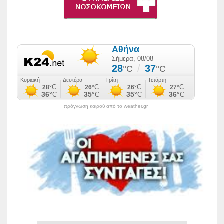
πρόγνωση καιρού από το weather.gr