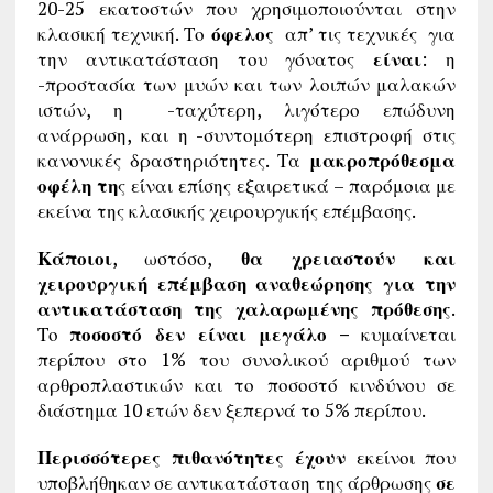
20-25 εκατοστών που χρησιμοποιούνται στην
κλασική τεχνική. Το
όφελος
απ’ τις τεχνικές για
την αντικατάσταση του γόνατος
είναι
: η
-προστασία των μυών και των λοιπών μαλακών
ιστών, η -ταχύτερη, λιγότερο επώδυνη
ανάρρωση, και η -συντομότερη επιστροφή στις
κανονικές δραστηριότητες. Τα
μακροπρόθεσμα
οφέλη τη
ς είναι επίσης εξαιρετικά – παρόμοια με
εκείνα της κλασικής χειρουργικής επέμβασης.
Κάποιοι
, ωστόσο,
θα χρειαστούν και
χειρουργική επέμβαση αναθεώρησης για την
αντικατάσταση της χαλαρωμένης πρόθεσης
.
Το
ποσοστό δεν είναι μεγάλο –
κυμαίνεται
περίπου στο 1% του συνολικού αριθμού των
αρθροπλαστικών και το ποσοστό κινδύνου σε
διάστημα 10 ετών δεν ξεπερνά το 5% περίπου.
Περισσότερες πιθανότητες έχουν
εκείνοι που
υποβλήθηκαν σε αντικατάσταση της άρθρωσης
σε