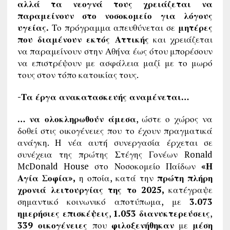
αλλά τα νεογνά τους χρειάζεται να
παραμείνουν στο νοσοκομείο για λόγους
υγείας.
Το πρόγραμμα απευθύνεται σε
μητέρες
που διαμένουν εκτός Αττικής
και χρειάζεται
να παραμείνουν στην Αθήνα έως ότου μπορέσουν
να επιστρέψουν με ασφάλεια μαζί με το μωρό
τους στον τόπο κατοικίας τους.
-Τα έργα ανακατασκευής αναμένεται…
… να ολοκληρωθούν άμεσα
, ώστε ο χώρος να
δοθεί στις οικογένειες που το έχουν πραγματικά
ανάγκη. Η νέα αυτή συνεργασία έρχεται σε
συνέχεια της πρώτης Στέγης Γονέων Ronald
McDonald House στο Νοσοκομείο Παίδων
«Η
Αγία Σοφία»,
η οποία, κατά την
πρώτη πλήρη
χρονιά λειτουργίας της το 2025,
κατέγραψε
σημαντικό κοινωνικό αποτύπωμα, με
3.073
ημερήσιες επισκέψεις
,
1.053 διανυκτερεύσεις
,
339 οικογένειες
που
φιλοξενήθηκαν
με
μέση