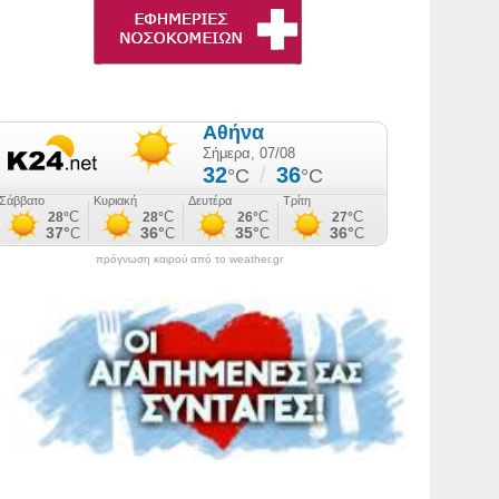
πρόγνωση καιρού από το weather.gr