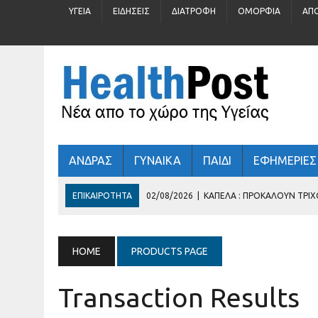
ΥΓΕΊΑ
ΕΙΔΉΣΕΙΣ
ΔΙΑΤΡΟΦΉ
ΟΜΟΡΦΙΆ
ΑΠ
ΑΝΔΡΑΣ
ΓΥΝΑΙΚΑ
ΠΑΙΔΙ
ΕΦΗΜΕΡΙΕΣ
ΕΠΙΚΑΙΡΌΤΗΤΑ
02/08/2026
|
ΚΑΠΈΛΑ : ΠΡΟΚΑΛΟΎΝ ΤΡΙ
31/07/2026
|
ΠΡΟΛΗΠΤΙΚΌΣ ΈΛΕΓΧΟΣ ΓΙΑ ΠΑΙΔΙΆ 5 – 16 Ε
30/07/2026
|
ΚΑΛΟΚΑΊΡΙ : ΚΡΎΒΕΙ ΆΡΑΓΕ ΚΙΝΔΎΝΟΥΣ ΓΙΑ ΤΗΝ
HOME
PRODUCTS PAGE
29/07/2026
|
ΤΊ ΓΥΑΛΙΆ ΗΛΊΟΥ ΦΟΡΆΤΕ;
Transaction Results
03/08/2026
|
ΕΛΛΗΝΙΚΉ ΚΑΡΔΙΟΛΟΓΙΚΉ ΕΤΑΙΡΕΊΑ