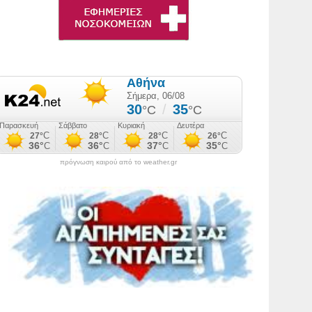
πρόγνωση καιρού από το weather.gr