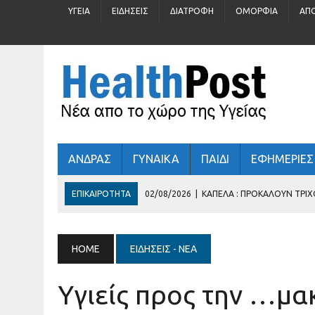
ΥΓΕΊΑ
ΕΙΔΉΣΕΙΣ
ΔΙΑΤΡΟΦΉ
ΟΜΟΡΦΙΆ
ΑΠ
ΑΝΔΡΑΣ
ΓΥΝΑΙΚΑ
ΠΑΙΔΙ
ΕΦΗΜΕΡΙΕΣ
ΕΠΙΚΑΙΡΌΤΗΤΑ
31/07/2026
|
ΠΡΟΛΗΠΤΙΚΌΣ ΈΛΕΓΧΟΣ ΓΙΑ 
30/07/2026
|
ΚΑΛΟΚΑΊΡΙ : ΚΡΎΒΕΙ ΆΡΑΓΕ ΚΙΝΔΎΝΟΥΣ ΓΙΑ ΤΗΝ
29/07/2026
|
ΤΊ ΓΥΑΛΙΆ ΗΛΊΟΥ ΦΟΡΆΤΕ;
HOME
ΕΙΔΉΣΕΙΣ - ΝΈΑ
03/08/2026
|
ΕΛΛΗΝΙΚΉ ΚΑΡΔΙΟΛΟΓΙΚΉ ΕΤΑΙΡΕΊΑ
Υγιείς προς την …μ
02/08/2026
|
ΚΑΠΈΛΑ : ΠΡΟΚΑΛΟΎΝ ΤΡΙΧΌΠΤΩΣΗ;