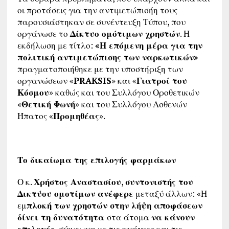
οι προτάσεις για την αντιμετώπισήη τους
παρουσιάστηκαν σε συνέντευξη Τύπου, που
οργάνωσε το
Δίκτυο ομότιμων χρηστών
. Η
εκδήλωση με τίτλο:
«Η επόμενη μέρα για την
πολιτική αντιμετώπισης των ναρκωτικών»
πραγματοποιήθηκε με την υποστήριξη των
οργανώσεων «
PRAKSIS
» και «
Γιατροί του
Κόσμου
» καθώς και του Συλλόγου Οροθετικών
«
Θετική Φωνή
» και του Συλλόγου Ασθενών
Ήπατος «
Προμηθέας
».
Το δικαίωμα της επιλογής φαρμάκων
Ο κ.
Χρήστος Αναστασίου
,
συντονιστής του
Δικτύου ομοτίμων ανέφερε
μεταξύ άλλων: «Η
εμ
πλοκή των χρηστών στην λήψη αποφάσεων
δίνει τη δυνατότητα
στα άτομα
να κάνουν
επιλογές
, σύμφωνα με τις ανάγκες και τις