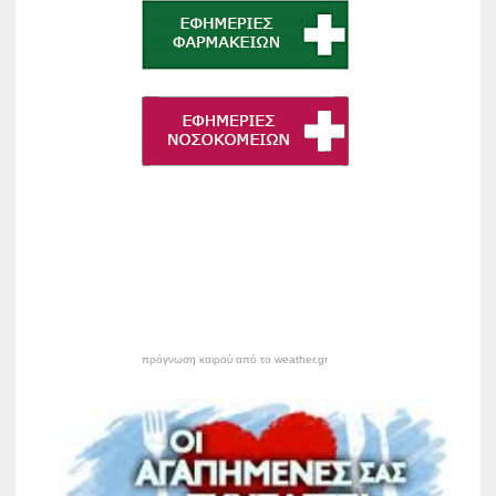
πρόγνωση καιρού από το weather.gr