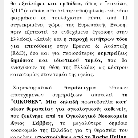
θα
εξαλείφει και εμπόδια, ό
πως ο “κανόνας
5/11” (ο οποίος απαιτεί την αποζημίωση ενός νέου
φαρμάκου σε τουλάχιστον πέντε από 11
συγκεκριμένες χώρες της Ευρωπαϊκής Ένωσης
πριν εξεταστεί το ενδεχόμενο έγκρισης στην
Ελλάδα). -Καθώς και η
παροχή κινήτρων τόσο
για επενδύσεις
στην Έρευνα & Ανάπτυξη
(R&D), όσο και για περισσότερες
συμπράξεις
δημόσιου και ιδιωτικού τομέα
, που θα
ενισχύσουν τη θέση της Ελλάδας ως κέντρου
καινοτομίας στον τομέα της υγείας.
-Χαρακτηριστικό
παράδειγμα
τέτοιων
επιτυχημένων συμπράξεων αποτελεί
το
“ΟΙΚΟΘΕΝ”. Μία δηλαδή
πρωτοβουλία
κατ’
οίκον θεραπείας για ογκολογικούς ασθενείς
,
που
ξεκίνησε από το Ογκολογικό Νοσοκομείο
Άγιος Σάββας
, το μεγαλύτερο δημόσιο
νοσοκομείο της Ελλάδας για τη θεραπεία του
καρκίνου,
υποστηρίχθηκε από τη Roche Hellas
,