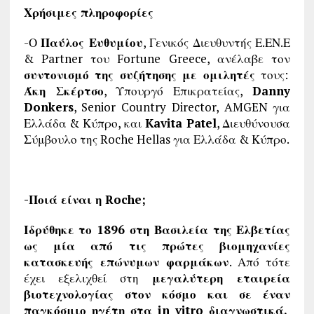
Χρήσιμες πληροφορίες
-Ο
Παύλος Ευθυμίου
, Γενικός Διευθυντής Ε.ΕΝ.Ε
& Partner του Fortune Greece, ανέλαβε τον
συντονισμό της συζήτησης με ομιλητές
τους:
Άκη Σκέρτσο
, Υπουργό Επικρατείας,
Danny
Donkers
, Senior Country Director, AMGEN για
Ελλάδα & Κύπρο, και
Kavita Patel
, Διευθύνουσα
Σύμβουλο της Roche Hellas για Ελλάδα & Κύπρο.
-Ποιά είναι η Roche;
Ιδρύθηκε το 1896 στη Βασιλεία της Ελβετίας
ως μία από τις πρώτες βιομηχανίες
κατασκευής επώνυμων φαρμάκων
. Από τότε
έχει εξελιχθεί στη
μεγαλύτερη εταιρεία
βιοτεχνολογίας στον κόσμο και σε έναν
παγκόσμιο ηγέτη στα in vitro διαγνωστικά.