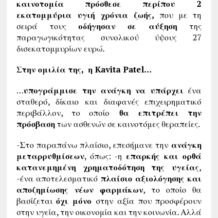
καινοτομία πρόσθεσε περίπου 2
εκατομμύρια υγιή χρόνια ζωής,
που με τη
σειρά τους
οδήγησαν σε αύξηση
της
παραγωγικότητας συνολικού ύψους 27
δισεκατομμυρίων ευρώ.
Στην ομιλία της, η Kavita Patel…
…
υπογράμμισε την ανάγκη να υπάρχει
ένα
σταθερό, δίκαιο και διαφανές επιχειρηματικό
περιβάλλον, το οποίο
θα επιτρέπει την
πρόσβαση
των ασθενών σε καινοτόμες θεραπείες.
-Στο παραπάνω πλαίσιο, επεσήμανε την
ανάγκη
μεταρρυθμίσεων
, όπως: -η
επαρκής και ορθά
κατανεμημένη χρηματοδότηση της υγείας
,
-ένα αποτελεσματικό
πλαίσιο αξιολόγησης και
αποζημίωσης νέων φαρμάκων
, το οποίο θα
βασίζεται
όχι μόνο
στην αξία που προσφέρουν
στην υγεία, την οικονομία και την κοινωνία. Αλλά