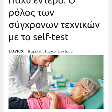
Παχύ έντερο: Ο
ρόλος των
σύγχρονων τεχνικών
με το self-test
TOPICS:
Καρκίνος Παχέος Εντέρου