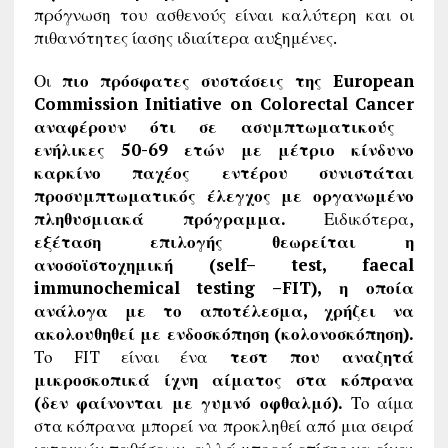
πρόγνωση του ασθενούς είναι καλύτερη και οι
πιθανότητες ίασης ιδιαίτερα αυξημένες.
Οι
πιο πρόσφατες συστάσεις της
European
Commission
Initiative
on
Colorectal
Cancer
αναφέρουν ότι σε ασυμπτωματικούς
ενήλικες 50-69 ετών με μέτριο κίνδυνο
καρκίνο παχέος εντέρου συνιστάται
προσυμπτωματικός έλεγχος με οργανωμένο
πληθυσμιακά πρόγραμμα.
Ειδικότερα,
εξέταση επιλογής θεωρείται η
ανοσοϊστοχημική (
self
–
test
,
faecal
immunochemical
testing
–
FIT
), η οποία
ανάλογα με το αποτέλεσμα, χρήζει να
ακολουθηθεί με ενδοσκόπηση (κολονοσκόπηση).
Το FIT είναι ένα
τεστ που αναζητά
μικροσκοπικά ίχνη αίματος στα κόπρανα
(δεν φαίνονται με γυμνό οφθαλμό).
Το αίμα
στα κόπρανα μπορεί να προκληθεί από μια σειρά