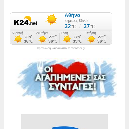
πρόγνωση καιρού από το weather.gr