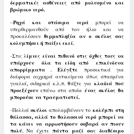
δερματικές ασθένειες από μολυσμένο και
βρώμικο νερό.
–
Ρηχά και στάσιμα νερά
μπορεί να
υπερθερμανθούν από τον ήλιο και να
προκαλέσουν
θερμοπληξία αν ο σκύλος σας
κολυμπήσει ή παίξει εκεί
.
-Στις λ
ίμνες είναι πιθανό στις όχθες τους να
υπάρχουν όλα τα είδη από επικίνδυνα
απορρίμματα
.
Ελέγξτε
προσεκτικά για
διάφορα αιχμηρά αντικείμενα όπως σπασμένα
γυαλιά, σιδηρικά κ.λ.π. Ψάξτε για
κλαδιά που
προεξέχουν
επάνω στα οποία
ένας σκύλος θα
μπορούσε να τραυματιστεί.
-Πολλοί
σκύλοι
απολαμβάνουν το
κολύμπι στη
θάλασσα, αλλά το θαλασσινό νερό μπορεί να
τα κάνει να αρρωστήσουν σοβαρά αν πιουν
πολύ
. Να έχετε
πάντα μαζί σας διαθέσιμο