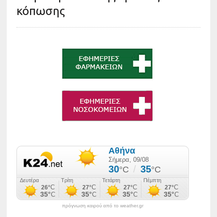
κόπωσης
πρόγνωση καιρού από το weather.gr