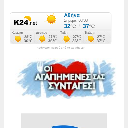
πρόγνωση καιρού από το weather.gr