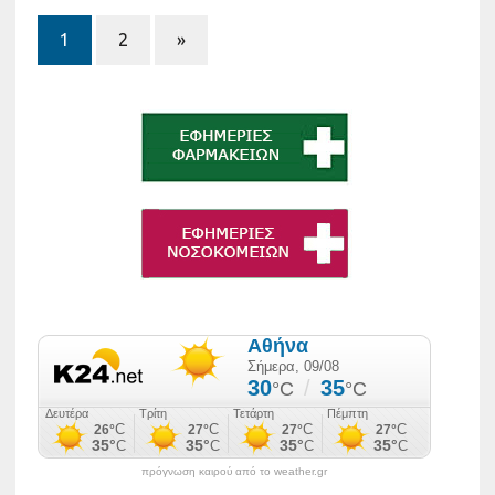
1
2
»
πρόγνωση καιρού από το weather.gr