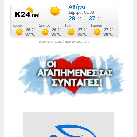
πρόγνωση καιρού από το weather.gr