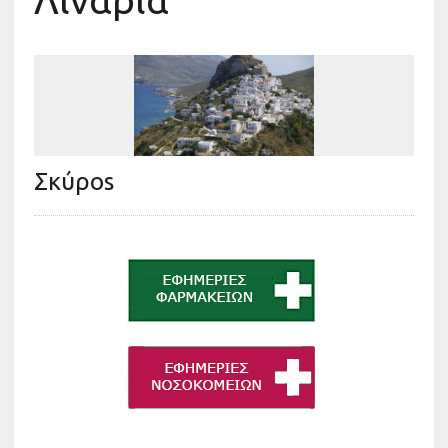
Λιναριά
Σκύροs