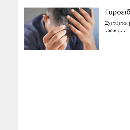
Γυροει
Σχετίζεται
νόσους,…