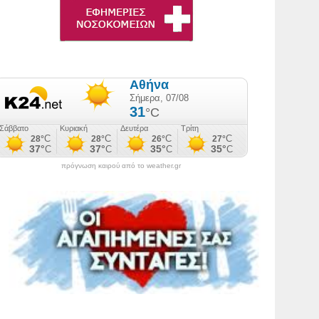
πρόγνωση καιρού από το weather.gr