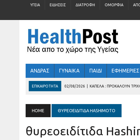
ΥΓΕΊΑ
ΕΙΔΉΣΕΙΣ
ΔΙΑΤΡΟΦΉ
ΟΜΟΡΦΙΆ
ΑΠ
ΑΝΔΡΑΣ
ΓΥΝΑΙΚΑ
ΠΑΙΔΙ
ΕΦΗΜΕΡΙΕΣ
ΕΠΙΚΑΙΡΌΤΗΤΑ
02/08/2026
|
ΚΑΠΈΛΑ : ΠΡΟΚΑΛΟΎΝ ΤΡΙ
31/07/2026
|
ΠΡΟΛΗΠΤΙΚΌΣ ΈΛΕΓΧΟΣ ΓΙΑ ΠΑΙΔΙΆ 5 – 16 Ε
30/07/2026
|
ΚΑΛΟΚΑΊΡΙ : ΚΡΎΒΕΙ ΆΡΑΓΕ ΚΙΝΔΎΝΟΥΣ ΓΙΑ ΤΗΝ
HOME
ΘΥΡΕΟΕΙΔΊΤΙΔΑ HASHIMOTO
29/07/2026
|
ΤΊ ΓΥΑΛΙΆ ΗΛΊΟΥ ΦΟΡΆΤΕ;
θυρεοειδίτιδα Hash
03/08/2026
|
ΕΛΛΗΝΙΚΉ ΚΑΡΔΙΟΛΟΓΙΚΉ ΕΤΑΙΡΕΊΑ