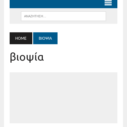
HOME
ΒΙΟΨΊΑ
βιοψία