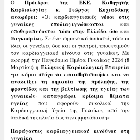
Ο
Πρόεδρος της ΕΚΕ, Καθηγητής
Καρδιολογίας κ. Γιώργος Κοχιαδάκης
αναφέρει:
«Oι
καρδιαγγειακές νόσοι στις
γυναίκες υποδιαγιγνώσκονται και
υποθεραπεύονται τόσο στην Ελλάδα όσο και
παγκοσμίως. Σ
ε ένα σημαντικό ποσοστό, τόσο οι
ίδιες οι γυναίκες όσο και οι γιατροί, υποεκτιμούν
τον καρδιαγγειακό κίνδυνο στις γυναίκες. Με
αφορμή την Παγκόσμια Ημέρα Γυναίκας 2024 (8
Μαρτίου) η
Ελληνική Καρδιολογική Εταιρεία
-με κύριο στόχο να ευαισθητοποιήσει και να
αναδείξει τη σημασία της πρόληψης, της
φροντίδας και της βελτίωσης της υγείας των
γυναικών- καταγράφει κρίσιμα θέματα
υγείας
που αφορούν συνολικά την
Καρδιαγγειακή Υγεία της Γυναίκας από την
παιδική της ηλικία έως την εμμηνόπαυση»
Παράγοντες καρδιαγγειακού κινδύνου στη
γυναίκα