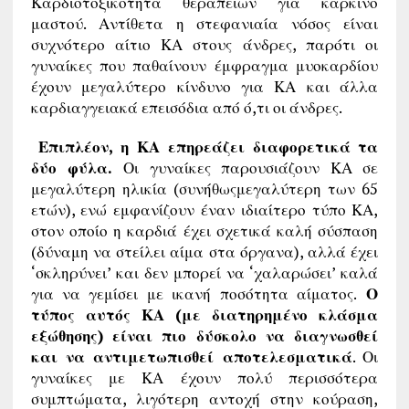
Καρδιοτοξικότητα θεραπειών για καρκίνο
μαστού. Αντίθετα η στεφανιαία νόσος είναι
συχνότερο αίτιο ΚΑ στους άνδρες, παρότι οι
γυναίκες που παθαίνουν έμφραγμα μυοκαρδίου
έχουν μεγαλύτερο κίνδυνο για ΚΑ και άλλα
καρδιαγγειακά επεισόδια από ό,τι οι άνδρες.
Επιπλέον, η ΚΑ επηρεάζει διαφορετικά τα
δύο φύλα.
Οι γυναίκες παρουσιάζουν ΚΑ σε
μεγαλύτερη ηλικία (συνήθωςμεγαλύτερη των 65
ετών), ενώ εμφανίζουν έναν ιδιαίτερο τύπο ΚΑ,
στον οποίο η καρδιά έχει σχετικά καλή σύσπαση
(δύναμη να στείλει αίμα στα όργανα), αλλά έχει
‘σκληρύνει’ και δεν μπορεί να ‘χαλαρώσει’ καλά
για να γεμίσει με ικανή ποσότητα αίματος.
Ο
τύπος αυτός ΚΑ (με διατηρημένο κλάσμα
εξώθησης) είναι πιο δύσκολο να διαγνωσθεί
και να αντιμετωπισθεί αποτελεσματικά
. Οι
γυναίκες με ΚΑ έχουν πολύ περισσότερα
συμπτώματα, λιγότερη αντοχή στην κούραση,