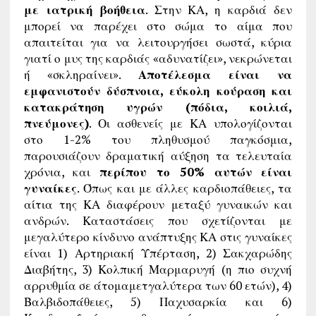
με ιατρική βοήθεια
. Στην ΚΑ, η καρδιά δεν
μπορεί να παρέχει στο σώμα το αίμα που
απαιτείται για να λειτουργήσει σωστά, κύρια
γιατί ο μυς της καρδιάς «αδυνατίζει», νεκρώνεται
ή «σκληραίνει».
Αποτέλεσμα είναι να
εμφανιστούν δύσπνοια, εύκολη κούραση και
κατακράτηση υγρών (πόδια, κοιλιά,
πνεύμονες)
. Οι ασθενείς με ΚΑ υπολογίζονται
στο 1-2% του πληθυσμού παγκόσμια,
παρουσιάζουν δραματική αύξηση τα τελευταία
χρόνια, και
περίπου το 50% αυτών είναι
γυναίκες
. Όπως και με άλλες καρδιοπάθειες, τα
αίτια της ΚΑ διαφέρουν μεταξύ γυναικών και
ανδρών. Καταστάσεις που σχετίζονται με
μεγαλύτερο κίνδυνο ανάπτυξης ΚΑ στις γυναίκες
είναι 1) Αρτηριακή Υπέρταση, 2) Σακχαρώδης
Διαβήτης, 3) Κολπική Μαρμαρυγή (η πιο συχνή
αρρυθμία σε άτομαμετγαλύτερα των 60 ετών), 4)
Βαλβιδοπάθειες, 5) Παχυσαρκία και 6)