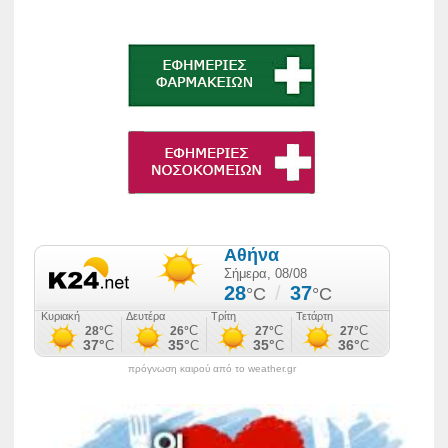
πρόγνωση καιρού από το weather.gr