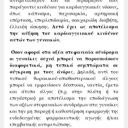
αντιμετωπίζουν και να περιορίζουν τους
παράγοντες κινδύνου για καρδιαγγειακές νόσους,
όπως κάπνισμα, παχυσαρκία, αρτηριακή
υπέρταση, υπερλιπιδαιμία, σακχαρώδη διαβήτη,
έλλειψη άσκησης.
Αυτό έχει ως αποτέλεσμα
την αύξηση του καρδιαγγειακού κινδύνου
αυτών των γυναικών
.
Όσον αφορά στα οξέα στεφανιαία σύνδρομα
ο
ι
γυναίκες συχνά μπορεί να παρουσιάσουν
διαφορετικά, μη τυπικά συμπτώματα σε
σύγκριση με τους άνδρες
. Δηλαδή, αντί του
τυπικού θωρακικού-οπισθοστερνικού άλγους
μπορεί να εμφανίσουν δύσπνοια, ναυτία, έμετο
και άτυπο άλγος (π.χ. στην πλάτη ή το
επιγάστριο) με αποτέλεσμα την υποδιάγνωση
των οξέων στεφανιαίων συνδρόμων στις γυναίκες
και την μη παροχή ή καθυστέρηση εφαρμογής της
ενδεδειγμένης φαρμακευτικής αγωγής ή/και
επεμβατικής αντιμετώπισης.