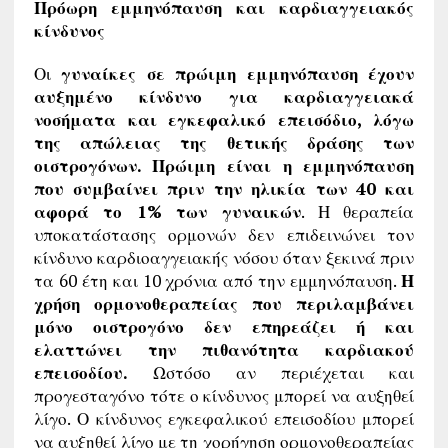
Πρόωρη εμμηνόπαυση και καρδιαγγειακός
κίνδυνος
Οι
γυναίκες σε πρώιμη εμμηνόπαυση έχουν
αυξημένο κίνδυνο για καρδιαγγειακά
νοσήματα και εγκεφαλικό επεισόδιο, λόγω
της απώλειας της θετικής δράσης των
οιστρογόνων.
Πρώιμη είναι η εμμηνόπαυση
που συμβαίνει πριν την ηλικία των 40 και
αφορά το 1% των γυναικών
. Η θεραπεία
υποκατάστασης ορμονών δεν επιδεινώνει τον
κίνδυνο καρδιοαγγειακής νόσου όταν ξεκινά πριν
τα 60 έτη και 10 χρόνια από την εμμηνόπαυση.
Η
χρήση ορμονοθεραπείας που περιλαμβάνει
μόνο οιστρογόνο δεν επηρεάζει ή και
ελαττώνει την πιθανότητα καρδιακού
επεισοδίου.
Ωστόσο αν περιέχεται και
προγεσταγόνο τότε ο κίνδυνος μπορεί να αυξηθεί
λίγο. Ο κίνδυνος εγκεφαλικού επεισοδίου μπορεί
να αυξηθεί λίγο με τη χορήγηση ορμονοθεραπείας